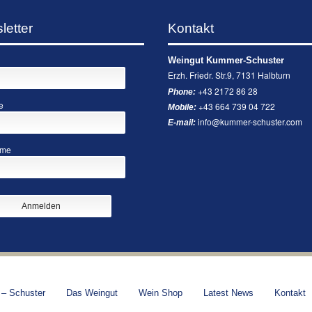
letter
Kontakt
Weingut Kummer-Schuster
Erzh. Friedr. Str.9, 7131 Halbturn
+43 2172 86 28
Phone:
e
+43 664 739 04 722
Mobile:
info@kummer-schuster.com
E-mail:
ame
– Schuster
Das Weingut
Wein Shop
Latest News
Kontakt