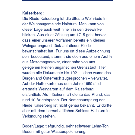
Kaiserberg:
Die Riede Kaiserberg ist die älteste Weinriede in
der Weinbaugemeinde Halbturn. Man kann von
dieser Lage auch weit hinein in den Seewinkel
blicken. Aus einer Zählung um 1715 geht hervor,
dass einer unserer Vorfahren bereits ein kleines
Weingartengrundstück auf dieser Riede
bewirtschaftet hat. Für uns ist diese Aufzeichnung
sehr bedeutend, stammt sie doch aus einem Archiv
aus Mosomagyarovar, einer nahe von uns
gelegenen kleinen ungarischen Grenzstadt. Hier
wurden alle Dokumente bis 1921 – dann wurde das
Burgenland Österreich zugesprochen – verwaltet.
Auf der Hotterkarte aus dem Jahre 1650 sind
erstmals Weingärten auf dem Kaiserberg
ersichtlich. Als Flächenmaß diente das Pfund, das
rund 10 Ar entsprach. Der Namensursprung der
Riede Kaiserberg ist nicht genau bekannt. Er dürfte
aber mit dem herrschaftlichen Schloss Halbturn in
Verbindung stehen.
Boden/Lage: tiefgründig, sehr schwerer Lehm-Ton
Boden mit guter Wasserspeicherung.