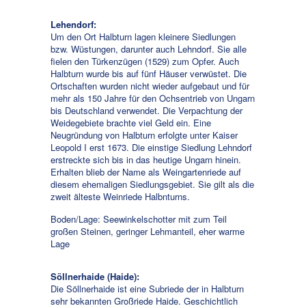
Lehendorf:
Um den Ort Halbturn lagen kleinere Siedlungen
bzw. Wüstungen, darunter auch Lehndorf. Sie alle
fielen den Türkenzügen (1529) zum Opfer. Auch
Halbturn wurde bis auf fünf Häuser verwüstet. Die
Ortschaften wurden nicht wieder aufgebaut und für
mehr als 150 Jahre für den Ochsentrieb von Ungarn
bis Deutschland verwendet. Die Verpachtung der
Weidegebiete brachte viel Geld ein. Eine
Neugründung von Halbturn erfolgte unter Kaiser
Leopold I erst 1673. Die einstige Siedlung Lehndorf
erstreckte sich bis in das heutige Ungarn hinein.
Erhalten blieb der Name als Weingartenriede auf
diesem ehemaligen Siedlungsgebiet. Sie gilt als die
zweit älteste Weinriede Halbnturns.
Boden/Lage: Seewinkelschotter mit zum Teil
großen Steinen, geringer Lehmanteil, eher warme
Lage
Söllnerhaide (Haide):
Die Söllnerhaide ist eine Subriede der in Halbturn
sehr bekannten Großriede Haide. Geschichtlich