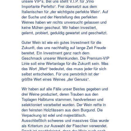
unsere VIP‘s. Bei uns steht V.I.P. für „Vino
Importante Perfetto“. Frei übersetzt aus dem
Italienischen für „der wichtigste perfekte Wein“. Auf
der Suche und der Herstellung des perfekten
Weines haben wir nichts unversucht gelassen und
keine Mühen gescheut. Wir haben investiert,
gelernt, probiert, geduldig gewartet und geschwitzt.
Guter Wein ist wie ein gutes Investment für die
Zukunft, das uns nachhaltig auf lange Zeit Freude
bereitet. Ein Investment ganz nach dem
Geschmack unserer Weinkunden. Die Premium-VIP
Linie soll eine Wertanlage für die Zukunft sein. Was
das Wort „Wert“ bedeutet, das muss jeder für sich
selbst entscheiden. Für uns persönlich ist der
größte Wert eines Weines „der Genuss“.
Wir haben auf alle Fälle unser Bestes gegeben und
drei Weine produziert, deren Trauben aus den
Toplagen Halbturns stammen, handverlesen und
selektioniert verarbeitet wurden. Der Wein reifte in
den feinsten Holzfässern aus dem Burgund. Die
Verpackung ist edel und majestätisch.
Ausschließlich schweres und massives Glas wurde
als Kriterium zur Auswahl der Flaschen verwendet.
Damit ist gewährleistet, dass der Wein auch noch