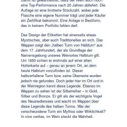
eine Top-Performance nach 20 Jahren abliefert. Die
Auflage ist eine limitierte Stückzahl, wobei jede
Flasche eine eigene Nummer trägt und jeder Käufer
ein Zertifikat bekommt. Eine Anlage in Bestform,
das in keinem Portfolio fehlen darf.
Das Design der Etiketten hat einerseits etwas
Mystisches, aber auch Traditionelles an sich. Das
Wappen zeigt den „halben Turm von Halbturn“ aus
dem 17. Jahrhundert, der als Grundlage der
Namensgebung unseres Weinortes Halbturn gilt.
Um 1650 schien er erstmals auf einer alten
Hotterkarte auf – genau an jenem Ort, an dem
heute Halbturn vorzufinden ist. Dieser
halbverfallene Turm bzw. seine Überreste wurden
jedoch nie gefunden. Doch jeder hier im Ort und in
der Weinregion kennt diese Legende. Ebenso im
Wappen zu sehen ist der Silberreiher – in Gold,
Silber und Bronze. Er gilt als der wichtigste Vogel
des Neusiedlersees und wacht im Wappen über
diese Legende des halben Turms. War der
verschwundene Turm ein Mythos oder Wirklichkeit?
In vino veritas, im Wein steckt die Wahrheit.